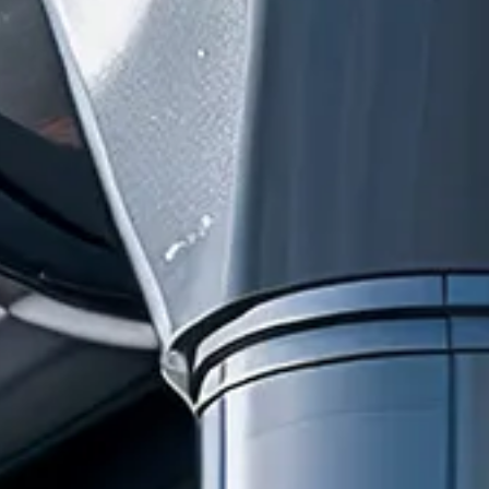
En soumettant ce formulaire, j'accepte que les informations
saisies soient traitées par
BESSON GOUTTIERES
dans le
cadre de ma demande de contact et de la relation
commerciale qui peut en découler.
En savoir plus en
consultant notre politique de confidentialité.
*
Pose de gouttières aluminium sur mesure et
rénovation complète des planches de rives,
finitions durables sans peinture pour protéger
votre toiture et moderniser votre maison
efficacement à Saint Gaudens 31
Installation sur mesure de planches de rive en
aluminium haut de gamme à Muret et
Tournefeuille (Haute-Garonne)