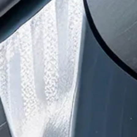
Nous écrire
Les champs indiqués par un astérisque (*) sont
obligatoires
Nom*
Prénom
Téléphone*
Adresse
Email*
Message*