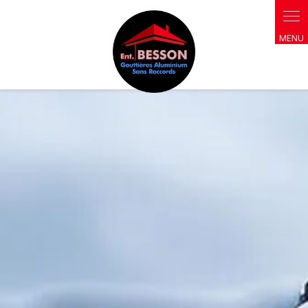
Panneau de gestion des cookies
Besson Gouttières
Planche de rive alu
Vente de planche de rives
PVC à Toulouse avec un large choix de coloris assortis à vos
menuiseries
Retour
Vente de planche de rives PVC à Toulouse avec un
large choix de coloris assortis à vos menuiseries
La
vente de planche de rives PVC à Toulouse
chez
Besson Gouttières
vous donne accès à une gamme
complète de profilés en
PVC cellulaire expansé
,
disponibles en largeurs de 150 à 400 mm et en épaisseur
standard 10 mm. Chaque référence est disponible dans un