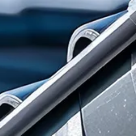
large choix de
coloris RAL thermolaqués
— blanc 9010,
gris anthracite 7016, brun 8019, noir 9005 — pour un
assortiment parfait avec vos
menuiseries extérieures
.
Le
PVC cellulaire
présente une masse volumique de 0,55
g/cm³, offrant une excellente rigidité tout en restant léger à la
pose. Sa surface lisse fermée empêche toute pénétration
d'humidité et ne nécessite aucun traitement de surface ni
peinture dans le temps.
Besson Gouttières
intervient sur
Toulouse
et ses alentours
avec
garantie décennale
. Appelez-nous au
05 32 00 21
83
ou remplissez notre
formulaire de contact
pour un
devis gratuit à
Toulouse
.
Partager :