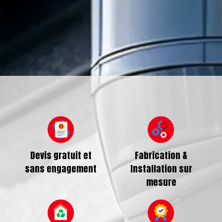
Entreprise spécialisée dans la fabrication et
l’installation de gouttières en aluminium,
descentes G300 et G380, corniches ainsi que le
recouvrement de planches de rives en aluminium
à Carbonne proche de Muret
Devis gratuit et
Fabrication &
sans engagement
Installation sur
mesure