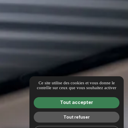
BESSON GOUTTIERES
220 Rte de Toulouse,
31410 Noé
kevinbesson@hotmail.fr
05 32 00 21 83
Accès
Ce site utilise des cookies et vous donne le
contrôle sur ceux que vous souhaitez activer
Tout accepter
Guide local
Informations complémentaires
Tout refuser
Mentions légales
Politique de confidentialité
Gestion des cookies